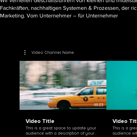
Wir verhelfen Geschäftsführern von kleinen und mittel
Fachkräften, nachhaltigen Systemen & Prozessen, der ric
Marketing. Vom Unternehmer – für Unternehmer
Video Channel Name
00:23
Video Title
Video Tit
This is a great space to update your
This is a gr
audience with a description of your
audience wit