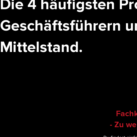
Die 4 häufigsten P
Geschäftsführern u
Mittelstand.
Fach
- Zu we