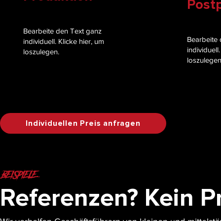
Post
Bearbeite den Text ganz
Bearbeite 
individuell. Klicke hier, um
individuell
loszulegen.
loszulegen
Individuellen Preis anfragen
BEISPIELE
Referenzen? Kein P