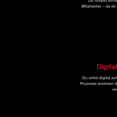
Du findest einf
Mitarbeiter – da di
Digita
Du willst digital a
Prozesse bremsen d
ve