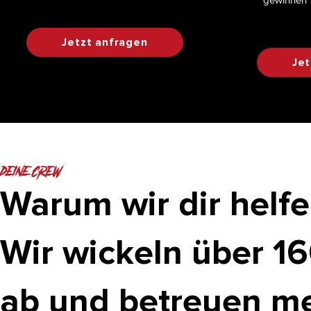
Jetzt anfragen
Jet
deine crew
Warum wir dir helf
Wir wickeln über 16
ab und betreuen me