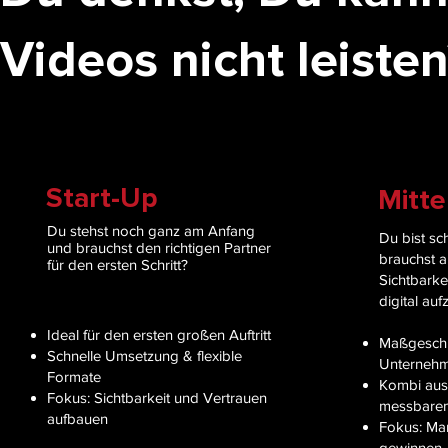
Videos nicht leiste
Start-Up
Mitte
Du stehst noch ganz am Anfang
Du bist sc
und brauchst den richtigen Partner
brauchst ab
für den ersten Schritt?
Sichtbarkei
digital auf
Ideal für den ersten großen Auftritt
Maßgeschn
Schnelle Umsetzung & flexible
Unterneh
Formate
Kombi aus 
Fokus: Sichtbarkeit und Vertrauen
messbarem
aufbauen
Fokus: Ma
gewinnen