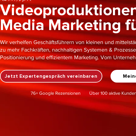
Videoproduktionen
Media Marketing fü
Wir verhelfen Geschäftsführern von kleinen und mittels
zu mehr Fachkräften, nachhaltigen Systemen & Prozessen
Positionierung und effizientem Marketing. Vom Unterne
Jetzt Expertengespräch vereinbaren
Mein
76+ Google Rezensionen
Über 100 aktive Kunde